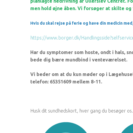
planlagte nedrivning af Ullerslev Centret. F
men hold øjne åben. Vi forsøger at skilte og v
Hvis du skal rejse på ferie og have din medicin med, 
https://www.borger.dk/Handlingsside?selfserv
Har du symptomer som hoste, ondt i hals, snot
bede dig bære mundbind i venteværelset.
Vi beder om at du kun møder op i Lægehuset e
telefon: 65351609 mellem 8-11.
Husk dit sundhedskort, hver gang du besøger os.