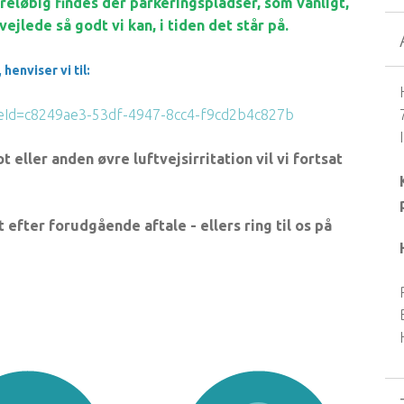
oreløbig findes der parkeringspladser, som vanligt,
ejlede så godt vi kan, i tiden det står på.
henviser vi til:
iceId=c8249ae3-53df-4947-8cc4-f9cd2b4c827b
 eller anden øvre luftvejsirritation vil vi fortsat
fter forudgående aftale - ellers ring til os på