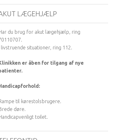
AKUT LÆGEHJÆLP
Har du brug for akut lægehjælp, ring
70110707.
I livstruende situationer, ring 112.
Klinikken er åben for tilgang af nye
patienter.
Handicapforhold:
Rampe til kørestolsbrugere.
Brede døre.
Handicapvenligt toilet.