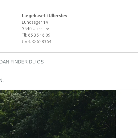
Lægehuset i Ullerslev
Lundsager 14
5540 Ullerslev
Tlf. 65 35 16 09
CVR: 38628364
DAN FINDER DU OS
N.