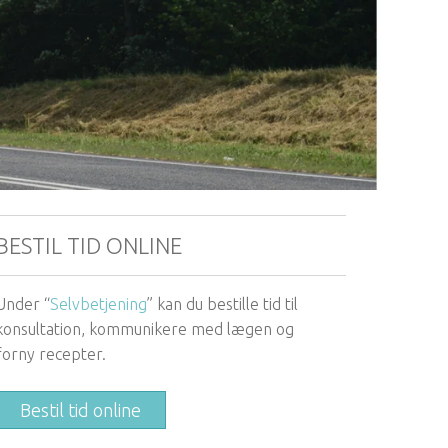
BESTIL TID ONLINE
Under “
Selvbetjening
” kan du bestille tid til
konsultation, kommunikere med lægen og
forny recepter.
Bestil tid online