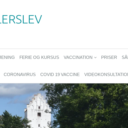
LERSLEV
JENING
FERIE OG KURSUS
VACCINATION
PRISER
SÅ
CORONAVIRUS
COVID 19 VACCINE
VIDEOKONSULTATIO