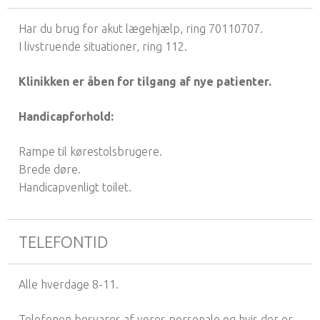
Har du brug for akut lægehjælp, ring 70110707.
I livstruende situationer, ring 112.
Klinikken er åben for tilgang af nye patienter.
Handicapforhold:
Rampe til kørestolsbrugere.
Brede døre.
Handicapvenligt toilet.
TELEFONTID
Alle hverdage 8-11.
Telefonen besvares af vores personale og hvis der er